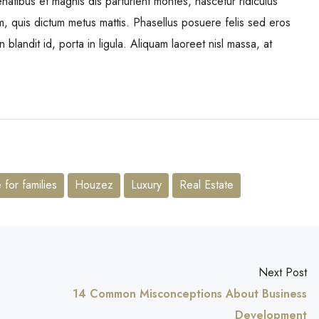
tibus et magnis dis parturient montes, nascetur ridiculus
um, quis dictum metus mattis. Phasellus posuere felis sed eros
 blandit id, porta in ligula. Aliquam laoreet nisl massa, at
for families
Houzez
Luxury
Real Estate
Next Post
14 Common Misconceptions About Business
Development