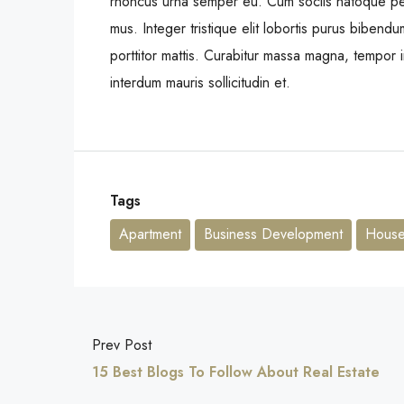
rhoncus urna semper eu. Cum sociis natoque pena
mus. Integer tristique elit lobortis purus bibend
porttitor mattis. Curabitur massa magna, tempor in
interdum mauris sollicitudin et.
Tags
Apartment
Business Development
House 
Prev Post
15 Best Blogs To Follow About Real Estate