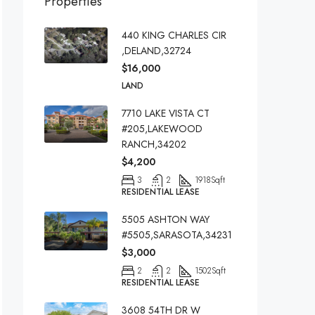
Properties
440 KING CHARLES CIR
,DELAND,32724
$16,000
LAND
7710 LAKE VISTA CT
#205,LAKEWOOD
RANCH,34202
$4,200
3
2
1918
Sqft
RESIDENTIAL LEASE
5505 ASHTON WAY
#5505,SARASOTA,34231
$3,000
2
2
1502
Sqft
RESIDENTIAL LEASE
3608 54TH DR W