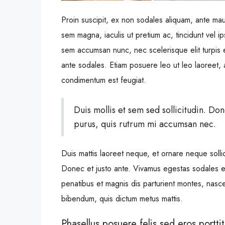
Proin suscipit, ex non sodales aliquam, ante maur
sem magna, iaculis ut pretium ac, tincidunt vel 
sem accumsan nunc, nec scelerisque elit turpis e
ante sodales. Etiam posuere leo ut leo laoreet, a 
condimentum est feugiat.
Duis mollis et sem sed sollicitudin. Do
purus, quis rutrum mi accumsan nec.
Duis mattis laoreet neque, et ornare neque sollic
Donec et justo ante. Vivamus egestas sodales 
penatibus et magnis dis parturient montes, nascetu
bibendum, quis dictum metus mattis.
Phasellus posuere felis sed eros porttit