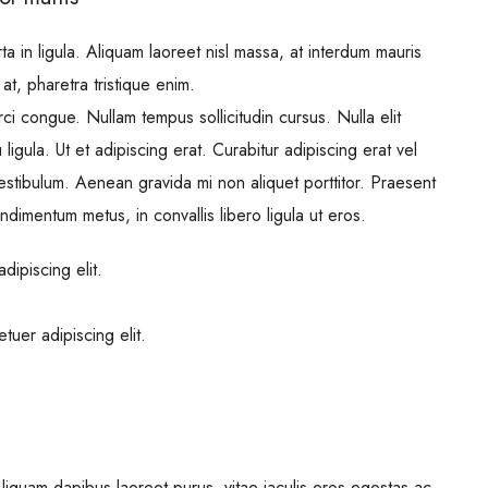
a in ligula. Aliquam laoreet nisl massa, at interdum mauris
l at, pharetra tristique enim.
orci congue. Nullam tempus sollicitudin cursus. Nulla elit
ligula. Ut et adipiscing erat. Curabitur adipiscing erat vel
tibulum. Aenean gravida mi non aliquet porttitor. Praesent
ndimentum metus, in convallis libero ligula ut eros.
dipiscing elit.
tuer adipiscing elit.
iquam dapibus laoreet purus, vitae iaculis eros egestas ac.