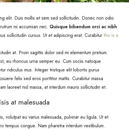
ng elit. Duis mollis et sem sed sollicitudin. Donec non odio
is rutrum mi accumsan nec.
Quisque bibendum orci ac nibh
s sollicitudin cursus. Ut et adipiscing erat. Curabitur
this is a
itudin at. Proin sagittis dolor sed mi elementum pretium.
est, eu rhoncus urna semper eu. Cum sociis natoque
r ridiculus mus. Integer tristique elit lobortis purus
suere felis sed eros porttitor mattis. Curabitur massa
uam laoreet nisl massa, at interdum mauris sollicitudin et.
lisis at malesuada
is, volutpat eu varius malesuada, pulvinar eu ligula. Ut et
ibero tempus congue. Nam pharetra interdum vestibulum.