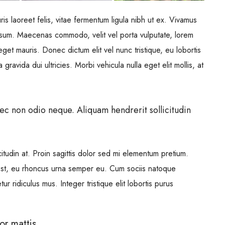
is laoreet felis, vitae fermentum ligula nibh ut ex. Vivamus
ipsum. Maecenas commodo, velit vel porta vulputate, lorem
get mauris. Donec dictum elit vel nunc tristique, eu lobortis
gravida dui ultricies. Morbi vehicula nulla eget elit mollis, at
nec non odio neque. Aliquam hendrerit sollicitudin
itudin at. Proin sagittis dolor sed mi elementum pretium.
est, eu rhoncus urna semper eu. Cum sociis natoque
r ridiculus mus. Integer tristique elit lobortis purus
or mattis