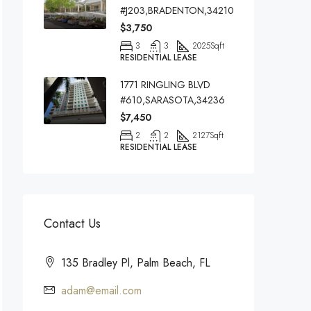
#J203,BRADENTON,34210
$3,750
3
3
2025
Sqft
RESIDENTIAL LEASE
1771 RINGLING BLVD
#610,SARASOTA,34236
$7,450
2
2
2127
Sqft
RESIDENTIAL LEASE
Contact Us
135 Bradley Pl, Palm Beach, FL
adam@email.com