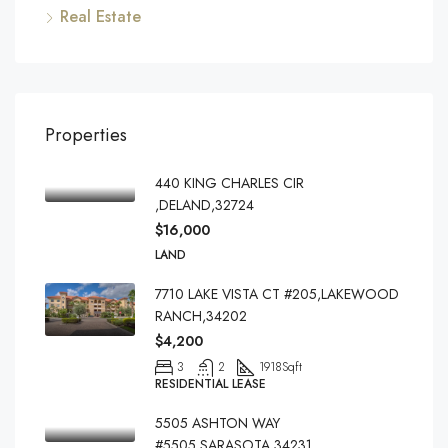
Real Estate
Properties
440 KING CHARLES CIR
,DELAND,32724
$16,000
LAND
7710 LAKE VISTA CT #205,LAKEWOOD
RANCH,34202
$4,200
3
2
1918
Sqft
RESIDENTIAL LEASE
5505 ASHTON WAY
#5505,SARASOTA,34231