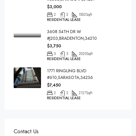
$3,000
2
2
1502
Sqft
RESIDENTIAL LEASE
3608 54TH DR W
#J203,BRADENTON,34210
$3,750
3
3
2025
Sqft
RESIDENTIAL LEASE
1771 RINGLING BLVD
#610,SARASOTA,34236
$7,450
2
2
2127
Sqft
RESIDENTIAL LEASE
Contact Us